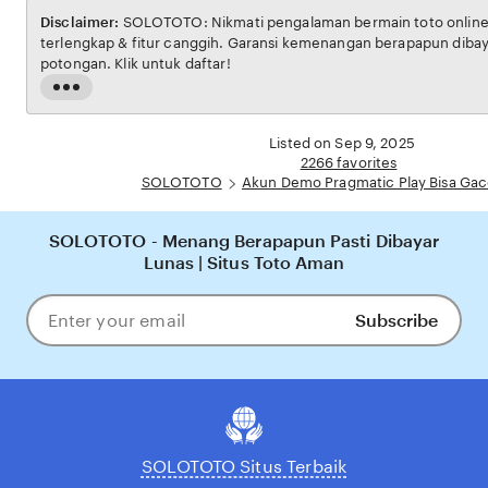
Disclaimer:
SOLOTOTO: Nikmati pengalaman bermain toto onlin
terlengkap & fitur canggih. Garansi kemenangan berapapun diba
potongan. Klik untuk daftar!
Read
the
full
Listed on Sep 9, 2025
description
2266 favorites
SOLOTOTO
Akun Demo Pragmatic Play Bisa Ga
SOLOTOTO - Menang Berapapun Pasti Dibayar
Lunas | Situs Toto Aman
Subscribe
Enter
your
email
SOLOTOTO Situs Terbaik