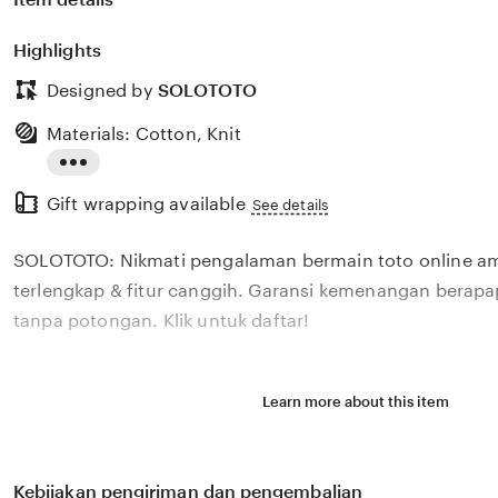
Highlights
Designed by
SOLOTOTO
Materials: Cotton, Knit
Read
Gift wrapping available
the
See details
full
SOLOTOTO: Nikmati pengalaman bermain toto online a
description
terlengkap & fitur canggih. Garansi kemenangan berap
tanpa potongan. Klik untuk daftar!
Learn more about this item
Kebijakan pengiriman dan pengembalian