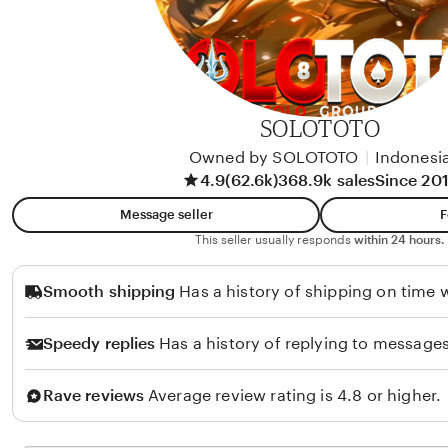
SOLOTOTO
Owned by SOLOTOTO
|
Indonesi
4.9
(62.6k)
368.9k sales
Since 20
Message seller
F
This seller usually responds
within 24 hours.
Smooth shipping
Has a history of shipping on time w
Speedy replies
Has a history of replying to messages
Rave reviews
Average review rating is 4.8 or higher.