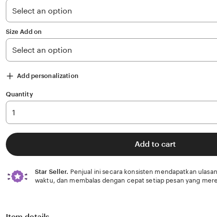
stars
Size Add on
Add personalization
Quantity
Add to cart
Star Seller.
Penjual ini secara konsisten mendapatkan ulasan
waktu, dan membalas dengan cepat setiap pesan yang mere
Item details