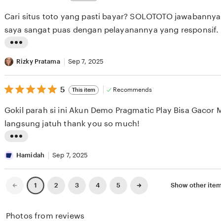
out
e
i
of
Cari situs toto yang pasti bayar? SOLOTOTO jawabanny
5
w
n
stars
saya sangat puas dengan pelayanannya yang responsif.
b
g
y
r
L
N
e
i
Rizky Pratama
Sep 7, 2025
u
v
s
r
i
5
t
5
Recommends
This item
out
j
e
i
of
Gokil parah si ini Akun Demo Pragmatic Play Bisa Gacor 
5
a
w
n
stars
langsung jatuh thank you so much!
y
b
g
a
y
r
L
S
D
e
i
Hamidah
Sep 7, 2025
a
e
v
s
n
w
i
t
Previous
Next
2
3
4
5
Show other ite
1
page
page
t
a
e
i
o
M
w
n
Photos from reviews
s