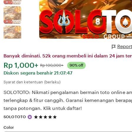
Report
Banyak diminati. 52k orang membeli ini dalam 24 jam ter
Harga:
Rp 1,000+
Normal:
Rp 100,000+
90% off
Diskon segera berahir
21:07:47
Syarat dan ketentuan (berlaku)
SOLOTOTO: Nikmati pengalaman bermain toto online a
terlengkap & fitur canggih. Garansi kemenangan berap
tanpa potongan. Klik untuk daftar!
5
SOLOTOTO
out
of
Color
5