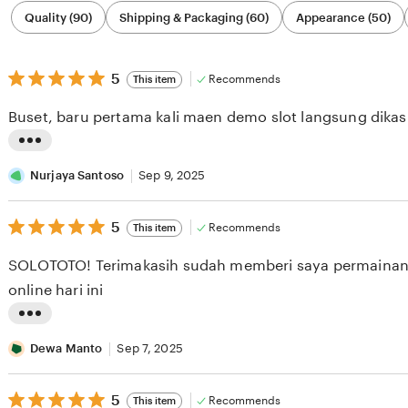
Filter
Quality (90)
Shipping & Packaging (60)
Appearance (50)
by
category
5
5
Recommends
This item
out
of
Buset, baru pertama kali maen demo slot langsung dika
5
stars
L
i
Nurjaya Santoso
Sep 9, 2025
s
5
t
5
Recommends
This item
out
i
of
SOLOTOTO! Terimakasih sudah memberi saya permainan
5
n
stars
online hari ini
g
r
L
e
i
Dewa Manto
Sep 7, 2025
v
s
i
5
t
5
Recommends
This item