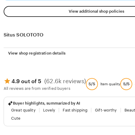
View additional shop policies
Situs SOLOTOTO
View shop registration details
(62.6k reviews)
4.9 out of 5
5/5
5/5
Item quality
All reviews are from verified buyers
Buyer highlights, summarized by AI
Great quality
Lovely
Fast shipping
Gift-worthy
Beaut
Cute