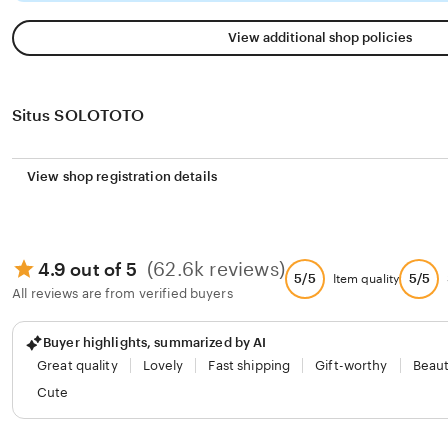
View additional shop policies
Situs SOLOTOTO
View shop registration details
(62.6k reviews)
4.9 out of 5
5/5
5/5
Item quality
All reviews are from verified buyers
Buyer highlights, summarized by AI
Great quality
Lovely
Fast shipping
Gift-worthy
Beaut
Cute