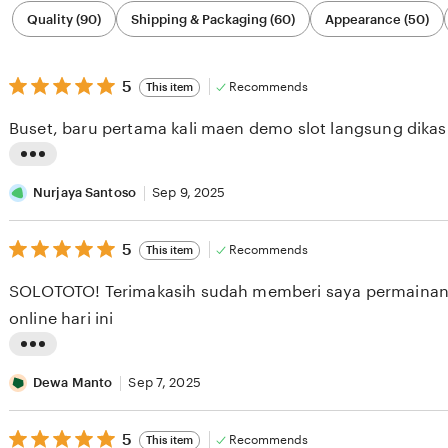
Filter
Quality (90)
Shipping & Packaging (60)
Appearance (50)
by
category
5
5
Recommends
This item
out
of
Buset, baru pertama kali maen demo slot langsung dika
5
stars
L
i
Nurjaya Santoso
Sep 9, 2025
s
5
t
5
Recommends
This item
out
i
of
SOLOTOTO! Terimakasih sudah memberi saya permainan
5
n
stars
online hari ini
g
r
L
e
i
Dewa Manto
Sep 7, 2025
v
s
i
5
t
5
Recommends
This item