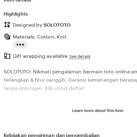
Highlights
Designed by
SOLOTOTO
Materials: Cotton, Knit
Read
Gift wrapping available
the
See details
full
SOLOTOTO: Nikmati pengalaman bermain toto online a
description
terlengkap & fitur canggih. Garansi kemenangan berap
tanpa potongan. Klik untuk daftar!
Learn more about this item
Kebijakan pengiriman dan pengembalian