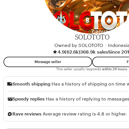
SOLOTOTO
Owned by SOLOTOTO
|
Indonesi
4.9
(62.6k)
368.9k sales
Since 20
Message seller
F
This seller usually responds
within 24 hours.
Smooth shipping
Has a history of shipping on time w
Speedy replies
Has a history of replying to messages
Rave reviews
Average review rating is 4.8 or higher.