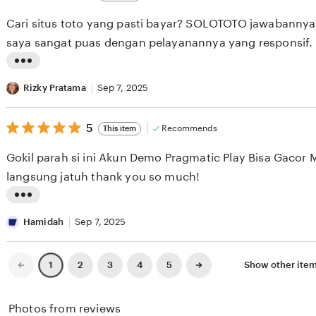
out
e
i
of
Cari situs toto yang pasti bayar? SOLOTOTO jawabanny
5
w
n
stars
saya sangat puas dengan pelayanannya yang responsif.
b
g
y
r
L
N
e
i
Rizky Pratama
Sep 7, 2025
u
v
s
r
i
5
t
5
Recommends
This item
out
j
e
i
of
Gokil parah si ini Akun Demo Pragmatic Play Bisa Gacor 
5
a
w
n
stars
langsung jatuh thank you so much!
y
b
g
a
y
r
L
S
D
e
i
Hamidah
Sep 7, 2025
a
e
v
s
n
w
i
t
Previous
Next
2
3
4
5
Show other ite
1
page
page
t
a
e
i
o
M
w
n
Photos from reviews
s