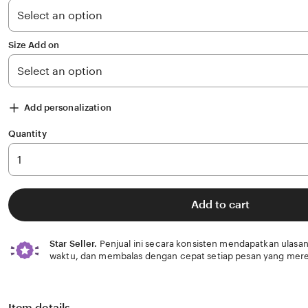
stars
Size Add on
Add personalization
Quantity
Add to cart
Star Seller.
Penjual ini secara konsisten mendapatkan ulasan
waktu, dan membalas dengan cepat setiap pesan yang mere
Item details