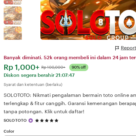
Report
Banyak diminati. 52k orang membeli ini dalam 24 jam ter
Harga:
Rp 1,000+
Normal:
Rp 100,000+
90% off
Diskon segera berahir
21:07:47
Syarat dan ketentuan (berlaku)
SOLOTOTO: Nikmati pengalaman bermain toto online a
terlengkap & fitur canggih. Garansi kemenangan berap
tanpa potongan. Klik untuk daftar!
5
SOLOTOTO
out
of
Color
5