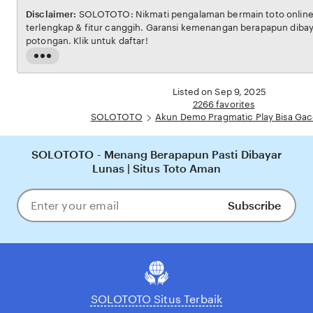
Disclaimer:
SOLOTOTO: Nikmati pengalaman bermain toto onlin
terlengkap & fitur canggih. Garansi kemenangan berapapun diba
potongan. Klik untuk daftar!
Read
the
full
Listed on Sep 9, 2025
description
2266 favorites
SOLOTOTO
Akun Demo Pragmatic Play Bisa Ga
SOLOTOTO - Menang Berapapun Pasti Dibayar
Lunas | Situs Toto Aman
Subscribe
Enter
your
email
SOLOTOTO Situs Terbaik